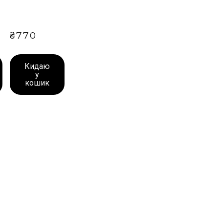
₴770
Кидаю
у
кошик