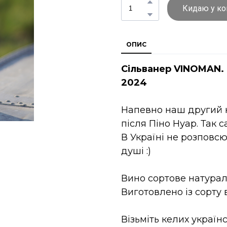
Кидаю у к
ОПИС
Сільванер VINOMAN.
2024
Напевно наш другий 
після Піно Нуар. Так 
В Україні не розповс
душі :)
Вино сортове натураль
Виготовлено із сорту
Візьміть келих україн