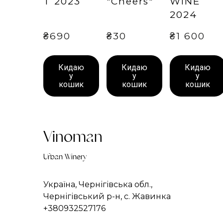
T 2023
"Cheers"
WINE
2024
₴690
₴30
₴1 600
Кидаю
Кидаю
Кидаю
у
у
у
кошик
кошик
кошик
Vinoman
Urban Winery
Україна, Чернігівська обл.,
Чернігівський р-н, с. Жавинка
+380932527176