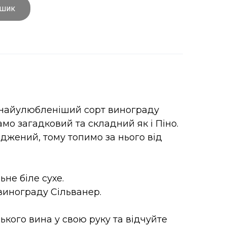
ошик
найулюбленіший сорт винограду
само загадковий та складний як і Піно.
юджений, тому топимо за нього від
не біле сухе.
 винограду Сільванер.
ського вина у свою руку та відчуйте