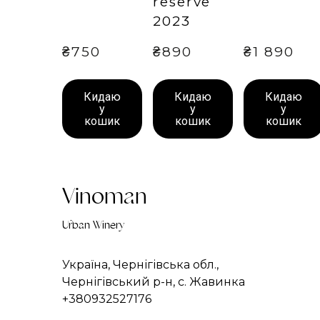
reserve
2023
₴750
₴890
₴1 890
Кидаю
Кидаю
Кидаю
у
у
у
кошик
кошик
кошик
Vinoman
Urban Winery
Україна, Чернігівська обл.,
Чернігівський р-н, с. Жавинка
+380932527176