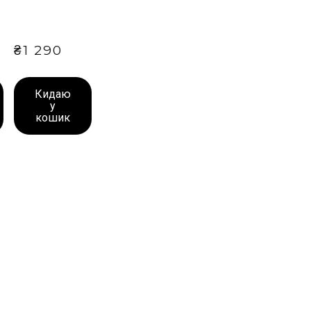
₴1 290
Кидаю
у
кошик