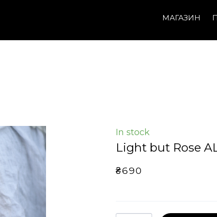
МАГАЗИН
In stock
Light but Rose 
₴690