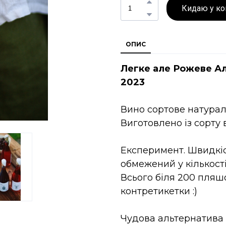
Кидаю у к
ОПИС
Легке але Рожеве Ал
2023
Вино сортове натурал
Виготовлено із сорту
Експеримент. Швидкіс
обмежений у кількості,
Всього біля 200 пляшо
контретикетки :)
Чудова альтернатива 