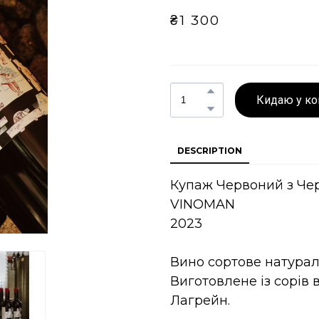
₴1 300
Кидаю у к
DESCRIPTION
Купаж Червоний з Чер
VINOMAN
2023
Вино сортове натурал
Виготовлене із сорів
Лагрейн.