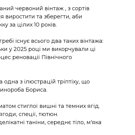
ий червоний вінтаж , з сортів
я виростити та зберегти, аби
у за цілих 10 років.
ебі існує всього два таких вінтажа:
ьки у 2025 році ми викорчували ці
оцес реновації Північного
 одна з ілюстрацій тріптіху, що
инороба Бориса.
атом стиглої вишні та темних ягід.
 ягоди, спеції, тютюн.
елікатні таніни, середнє тіло, м'яка