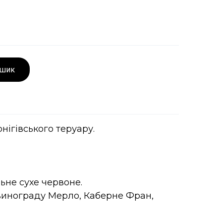
ошик
нігівського теруару.
ьне сухе червоне.
 винограду Мерло, Каберне Фран,