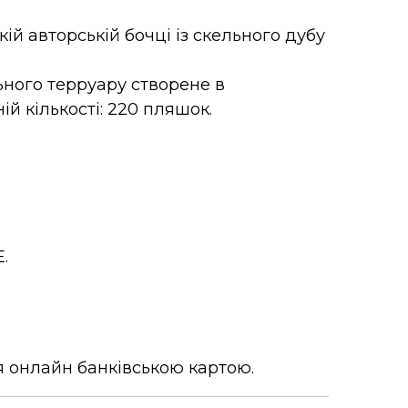
ій авторській бочці із скельного дубу
ьного терруару створене в
й кількості: 220 пляшок.
.
 онлайн банківською картою.