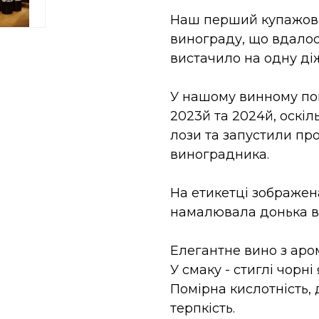
Наш перший купажован
винограду, що вдалос
вистачило на одну діжк
У нашому винному погр
2023й та 2024й, оскіл
лози та запустили пр
виноградника.
На етикетці зображена
намалювала донька в
Елегантне вино з аром
У смаку - стиглі чорні
Помірна кислотність, д
терпкість.