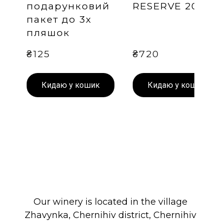
подарунковий
RESERVE 2023
пакет до 3х
пляшок
₴125
₴720
Кидаю у кошик
Кидаю у кошик
Our winery is located in the village
Zhavynka, Chernihiv district, Chernihiv